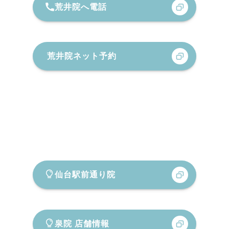
荒井院へ電話
荒井院ネット予約
仙台駅前通り院
泉院 店舗情報