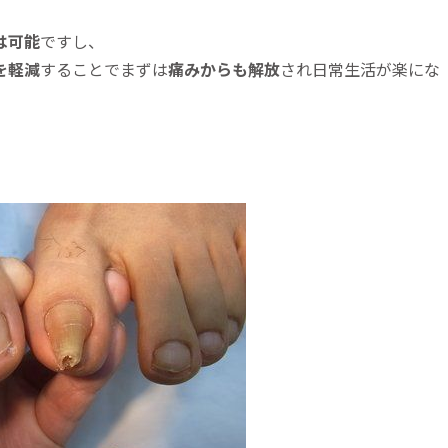
は可能
ですし、
を軽減
することでまずは
痛みからも解放
され日常生活が楽にな