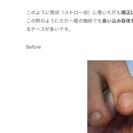
このように筒状（ストロー状）に巻いた爪も
矯正
この例のようにただ一度の施術でも
食い込み自体
るケースが多いです。
Before