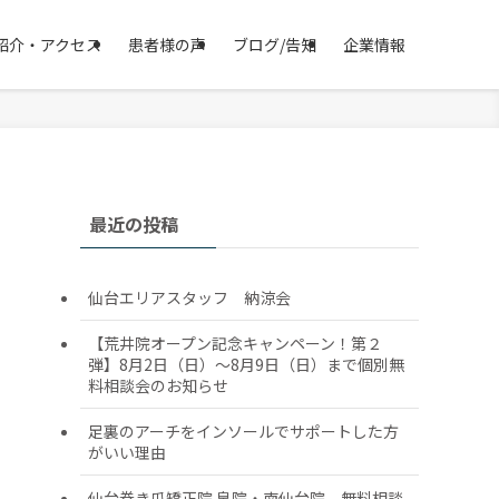
紹介・アクセス
患者様の声
ブログ/告知
企業情報
最近の投稿
仙台エリアスタッフ 納涼会
【荒井院オープン記念キャンペーン！第２
弾】8月2日（日）～8月9日（日）まで個別無
料相談会のお知らせ
足裏のアーチをインソールでサポートした方
がいい理由
仙台巻き爪矯正院 泉院・南仙台院 無料相談