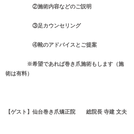
②施術内容などのご説明
③足カウンセリング
④靴のアドバイスとご提案
※希望であれば巻き爪施術もします（施
術は有料）
【ゲスト】仙台巻き爪矯正院 総院長 寺建 文夫