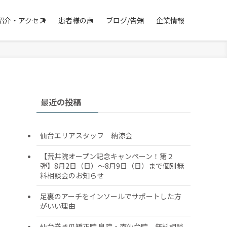
紹介・アクセス
患者様の声
ブログ/告知
企業情報
最近の投稿
仙台エリアスタッフ 納涼会
【荒井院オープン記念キャンペーン！第２
弾】8月2日（日）～8月9日（日）まで個別無
料相談会のお知らせ
足裏のアーチをインソールでサポートした方
がいい理由
仙台巻き爪矯正院 泉院・南仙台院 無料相談