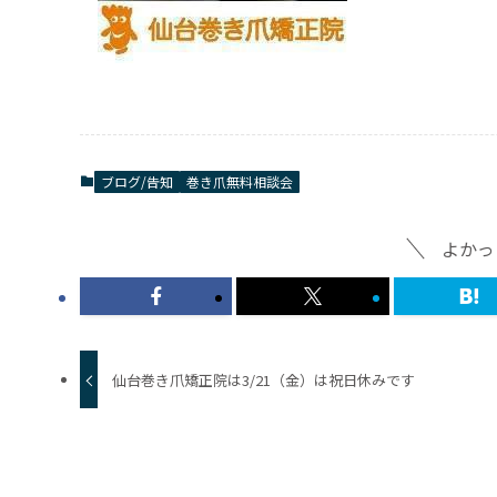
ブログ/告知
巻き爪無料相談会
よかっ
仙台巻き爪矯正院は3/21（金）は祝日休みです