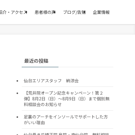
紹介・アクセス
患者様の声
ブログ/告知
企業情報
最近の投稿
仙台エリアスタッフ 納涼会
【荒井院オープン記念キャンペーン！第２
弾】8月2日（日）～8月9日（日）まで個別無
料相談会のお知らせ
足裏のアーチをインソールでサポートした方
がいい理由
仙台巻き爪矯正院 泉院・南仙台院 無料相談