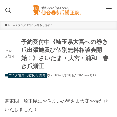
ホーム
ブログ/告知
お知らせ/案内
予約受付中《埼玉県大宮への巻き
爪出張施及び個別無料相談会開
2023
2/14
始！》さいたま・大宮・浦和 巻
き爪矯正
2018年1月23日
2023年2月14日
ブログ/告知
お知らせ/案内
関東圏・埼玉県にお住まいの皆さま大変お待たせ
いたしました！