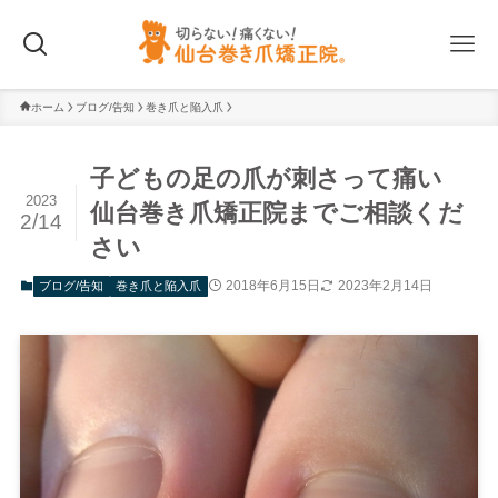
ホーム
ブログ/告知
巻き爪と陥入爪
子どもの足の爪が刺さって痛い
2023
仙台巻き爪矯正院までご相談くだ
2/14
さい
2018年6月15日
2023年2月14日
ブログ/告知
巻き爪と陥入爪