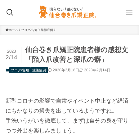
ホーム
ブログ/告知
施術症例
仙台巻き爪矯正院患者様の感想文
2023
2/14
「陥入爪改善と深爪の癖」
2020年3月18日
2023年2月14日
ブログ/告知
施術症例
新型コロナの影響で自粛やイベント中止など経済
にもかなりの損失を出しているようですね。
手洗いうがいを徹底して、まずは自分の身を守り
つつ外出を楽しみましょう。