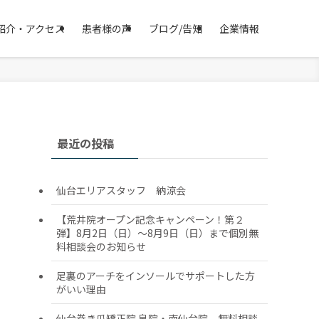
紹介・アクセス
患者様の声
ブログ/告知
企業情報
最近の投稿
仙台エリアスタッフ 納涼会
【荒井院オープン記念キャンペーン！第２
弾】8月2日（日）～8月9日（日）まで個別無
料相談会のお知らせ
足裏のアーチをインソールでサポートした方
がいい理由
仙台巻き爪矯正院 泉院・南仙台院 無料相談